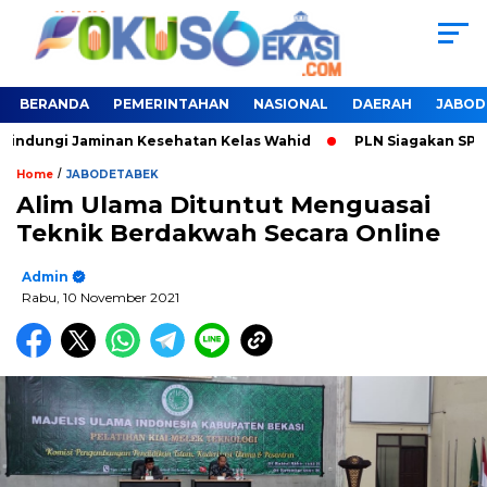
BERANDA
PEMERINTAHAN
NASIONAL
DAERAH
JABOD
lindungi Jaminan Kesehatan Kelas Wahid
PLN Siagakan SPKLU
/
Home
JABODETABEK
Alim Ulama Dituntut Menguasai
Teknik Berdakwah Secara Online
Admin
Rabu, 10 November 2021