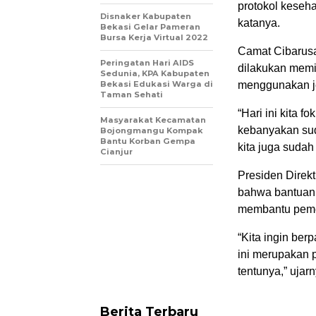
protokol keseh
Disnaker Kabupaten
katanya.
Bekasi Gelar Pameran
Bursa Kerja Virtual 2022
Camat Cibarus
Peringatan Hari AIDS
dilakukan memi
Sedunia, KPA Kabupaten
Bekasi Edukasi Warga di
menggunakan je
Taman Sehati
“Hari ini kita 
Masyarakat Kecamatan
kebanyakan sud
Bojongmangu Kompak
Bantu Korban Gempa
kita juga sudah
Cianjur
Presiden Direk
bahwa bantuan 
membantu peme
“Kita ingin be
ini merupakan 
tentunya,” ujarn
Berita Terbaru