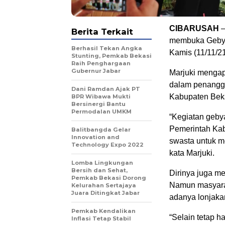
CIBARUSAH
–
Berita Terkait
membuka Gebyar
Berhasil Tekan Angka
Kamis (11/11/21
Stunting, Pemkab Bekasi
Raih Penghargaan
Gubernur Jabar
Marjuki mengap
dalam penanggu
Dani Ramdan Ajak PT
Kabupaten Beka
BPR Wibawa Mukti
Bersinergi Bantu
Permodalan UMKM
“Kegiatan gebya
Pemerintah Kab
Balitbangda Gelar
Innovation and
swasta untuk 
Technology Expo 2022
kata Marjuki.
Lomba Lingkungan
Bersih dan Sehat,
Dirinya juga m
Pemkab Bekasi Dorong
Namun masyarak
Kelurahan Sertajaya
Juara Ditingkat Jabar
adanya lonjaka
Pemkab Kendalikan
“Selain tetap h
Inflasi Tetap Stabil