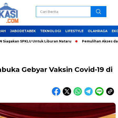
RAH
JABODETABEK
TEKNOLOGI
LIFESTYLE
OLAHRAGA
EK
akan SPKLU Untuk Liburan Nataru
Pemulihan Akses dan Penan
buka Gebyar Vaksin Covid-19 di