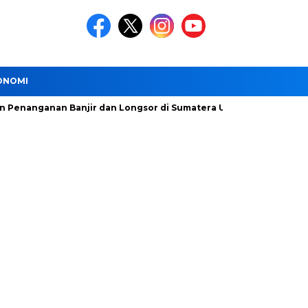
ONOMI
ganan Banjir dan Longsor di Sumatera Utara Dipercepat
DS