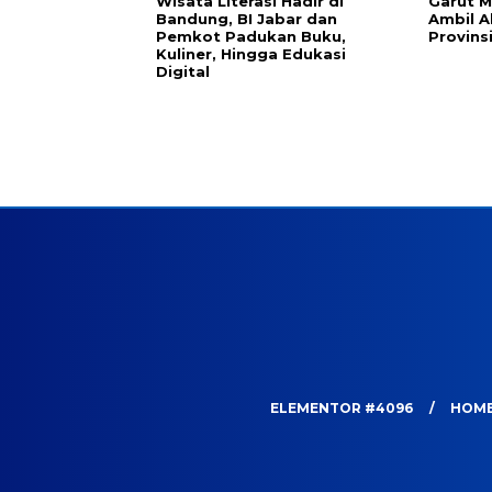
Wisata Literasi Hadir di
Garut M
Bandung, BI Jabar dan
Ambil A
Pemkot Padukan Buku,
Provins
Kuliner, Hingga Edukasi
Digital
ELEMENTOR #4096
HOM