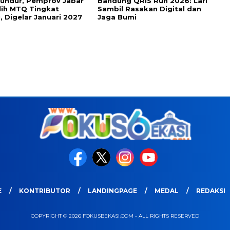
undur, Pemprov Jabar
Bandung QRIS Run 2026: Lari
lih MTQ Tingkat
Sambil Rasakan Digital dan
i, Digelar Januari 2027
Jaga Bumi
E
KONTRIBUTOR
LANDINGPAGE
MEDAL
REDAKSI
COPYRIGHT © 2026 FOKUSBEKASI.COM - ALL RIGHTS RESERVED