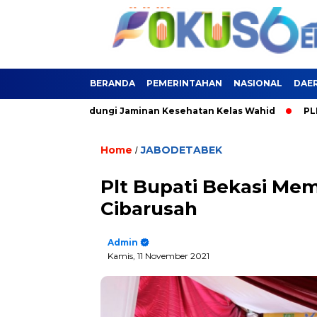
BERANDA
PEMERINTAHAN
NASIONAL
DAE
i Kini Terlindungi Jaminan Kesehatan Kelas Wahid
PLN Siag
Home
JABODETABEK
/
Plt Bupati Bekasi Mem
Cibarusah
Admin
Kamis, 11 November 2021