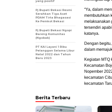
yang positif
“Ya, dalam men
Pj Bupati Bekasi Resmi
Serahkan Tiga Aset
membutuhkan ke
PDAM Tirta Bhagasasi
melaksanakan 
Ke Pemkot Bekasi
tersendiri apa
Pj Bupati Bekasi Ngopi
katanya.
Bareng Komunitas
(Ngobak)
Dengan begitu,
PT KAI Layani 1 Ribu
dalam memajuk
Pelanggan Selama Libur
Natal 2022 dan Tahun
Baru 2023
Kegiatan MTQ k
Kecamatan Bojo
Nopember 2022.
kecamatan Ciba
kecamatan Tar
Berita Terbaru