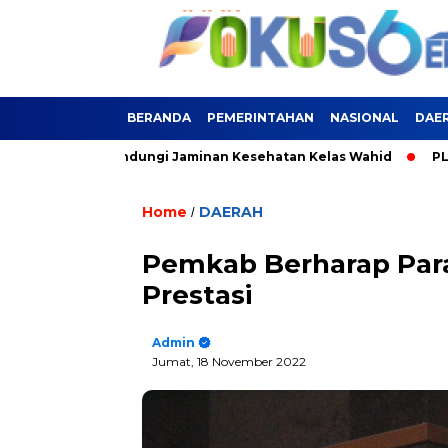
BERANDA
PEMERINTAHAN
NASIONAL
DAE
i Kini Terlindungi Jaminan Kesehatan Kelas Wahid
PLN Siag
Home
DAERAH
/
Pemkab Berharap Para
Prestasi
Admin
Jumat, 18 November 2022