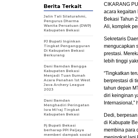
CIKARANG PUSA
Berita Terkait
acara kegaitan
Jalin Tali Silaturahmi,
Bekasi Tahun 20
Pengurus Dharma
Wanita Persatuan (DWP)
Ali, komplek p
Kabupaten Bekasi
Sekretaris Dae
PJ Bupati Inginkan
mengucapkan se
Tingkat Pengangguran
Di Kabupaten Bekasi
prestasi. Mere
Berkurang
lebih tinggi ya
Dani Ramdan Bangga
Kabupaten Bekasi
“Tingkatkan ter
Menjadi Tuan Rumah
Acara Panahan 1st West
berprestasi di 
Java Archery League
tahun depan MT
2023
diri keinginan 
Dani Ramdan
Internasional,”
Menghadiri Peringatan
Isra Mi’raj Tingkat
Kabupaten Bekasi
Dedi, berpesa
di Kabupate Be
Pj Bupati Bekasi
membina para qo
berharap PPI Paljaya
memberi dampak sosial
meningkat lagi