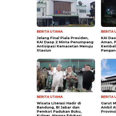
BERITA UTAMA
BERITA
Jelang Final Piala Presiden,
KAI Dao
KAI Daop 2 Minta Penumpang
Aman, P
Antisipasi Kemacetan Menuju
Kembal
Stasiun
Pangan
BERITA UTAMA
BERITA
Wisata Literasi Hadir di
Garut M
Bandung, BI Jabar dan
Ambil A
Pemkot Padukan Buku,
Provins
Kuliner, Hingga Edukasi