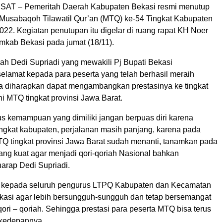
T – Pemeritah Daerah Kabupaten Bekasi resmi menutup
 Musabaqoh Tilawatil Qur’an (MTQ) ke-54 Tingkat Kabupaten
22. Kegiatan penutupan itu digelar di ruang rapat KH Noer
emkab Bekasi pada jumat (18/11).
rah Dedi Supriadi yang mewakili Pj Bupati Bekasi
lamat kepada para peserta yang telah berhasil meraih
ka diharapkan dapat mengambangkan prestasinya ke tingkat
kni MTQ tingkat provinsi Jawa Barat.
us kemampuan yang dimiliki jangan berpuas diri karena
tingkat kabupaten, perjalanan masih panjang, karena pada
Q tingkat provinsi Jawa Barat sudah menanti, tanamkan pada
yang kuat agar menjadi qori-qoriah Nasional bahkan
 harap Dedi Supriadi.
n kepada seluruh pengurus LTPQ Kabupaten dan Kecamatan
kasi agar lebih bersungguh-sungguh dan tetap bersemangat
ri – qoriah. Sehingga prestasi para peserta MTQ bisa terus
 kedepannya.