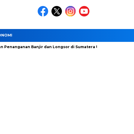
ONOMI
ganan Banjir dan Longsor di Sumatera Utara Dipercepat
DS