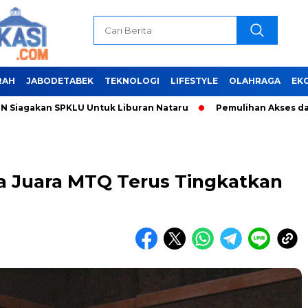
RAH
JABODETABEK
TEKNOLOGI
LIFESTYLE
OLAHRAGA
EK
akan SPKLU Untuk Liburan Nataru
Pemulihan Akses dan Penan
 Juara MTQ Terus Tingkatkan