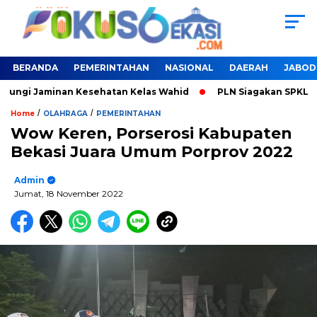
BERANDA
PEMERINTAHAN
NASIONAL
DAERAH
JABOD
dungi Jaminan Kesehatan Kelas Wahid
PLN Siagakan SPKLU Un
/
/
Home
OLAHRAGA
PEMERINTAHAN
Wow Keren, Porserosi Kabupaten
Bekasi Juara Umum Porprov 2022
Admin
Jumat, 18 November 2022