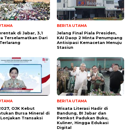
 UTAMA
BERITA UTAMA
rentak di Jabar, 3,1
Jelang Final Piala Presiden,
wa Terselamatkan Dari
KAI Daop 2 Minta Penumpang
Terlarang
Antisipasi Kemacetan Menuju
Stasiun
 UTAMA
BERITA UTAMA
2027, OJK Kebut
Wisata Literasi Hadir di
ukan Bursa Mineral di
Bandung, BI Jabar dan
Lonjakan Transaksi
Pemkot Padukan Buku,
Kuliner, Hingga Edukasi
Digital