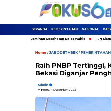
BERANDA
PEMERINTAHAN
NASIONAL
DAE
i Terlindungi Jaminan Kesehatan Kelas Wahid
PLN Siagakan S
Home
JABODETABEK
PEMERINTAHAN
/
/
Raih PNBP Tertinggi,
Bekasi Diganjar Peng
Admin
Minggu, 4 Desember 2022