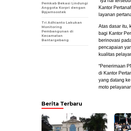
“Iya hal terseb
Pemkab Bekasi Lindungi
Kantor Pertana
Anggota Korpri dengan
Bpjamsostek
layanan pertan
Tri Adhianto Lakukan
Atas dasar itu,
Monitoring
Pembangunan di
bagi Kantor Pe
Kecamatan
berinovasi pad
Bantargebang
pencapaian yang
kualitas pelay
“Penerimaan PN
di Kantor Pert
yang datang ke
moto pelayanan 
Berita Terbaru