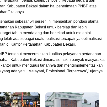
ut merupakan bentuk kontribusi positif kepada negara dari
han Kabupaten Bekasi dalam hal penerimaan PNBP atas
ahan,” katanya.
 kenaikan sebesar 54 persen ini menjadikan pondasi utama
rtanahan Kabupaten Bekasi untuk bersiap dan lebih
a target tahun mendatang dan bertekad untuk melebihi
 telah ada sebagai suatu realisasi tercapainya optimalisasi
anan di Kantor Pertanahan Kabupaten Bekasi.
BP tersebut mencerminkan kualitas pelayanan pertanahan
anahan Kabupaten Bekasi dimana semakin banyak masyarakat
 kantor untuk mengurus tanahnya dan mengimplementasikan
yang ada yaitu ‘Melayani, Profesional, Terpercaya’,” ujarnya.