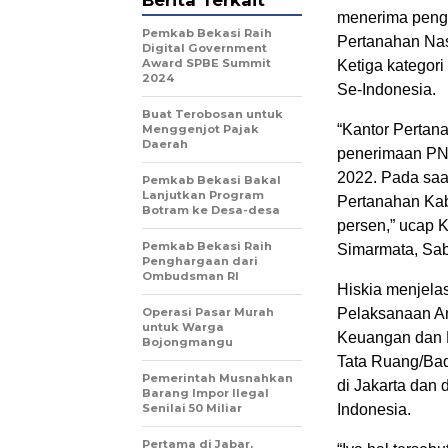
menerima pengh
Pemkab Bekasi Raih
Pertanahan Nas
Digital Government
Award SPBE Summit
Ketiga kategor
2024
Se-Indonesia.
Buat Terobosan untuk
“Kantor Pertan
Menggenjot Pajak
Daerah
penerimaan PNB
2022. Pada saa
Pemkab Bekasi Bakal
Lanjutkan Program
Pertanahan Kab
Botram ke Desa-desa
persen,” ucap 
Pemkab Bekasi Raih
Simarmata, Sabt
Penghargaan dari
Ombudsman RI
Hiskia menjela
Operasi Pasar Murah
Pelaksanaan A
untuk Warga
Keuangan dan B
Bojongmangu
Tata Ruang/Ba
Pemerintah Musnahkan
di Jakarta dan 
Barang Impor Ilegal
Senilai 50 Miliar
Indonesia.
Pertama di Jabar,