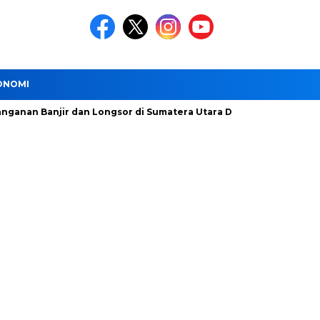
ONOMI
 Banjir dan Longsor di Sumatera Utara Dipercepat
DSDABM 