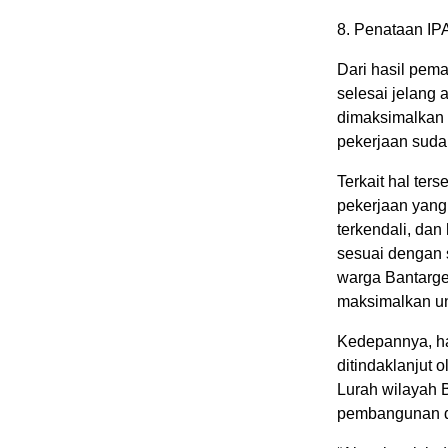
8. Penataan I
Dari hasil pem
selesai jelang
dimaksimalkan
pekerjaan suda
Terkait hal ter
pekerjaan yang
terkendali, dan
sesuai dengan s
warga Bantarg
maksimalkan un
Kedepannya, has
ditindaklanjut 
Lurah wilayah 
pembangunan di