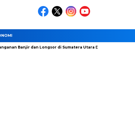
ONOMI
Banjir dan Longsor di Sumatera Utara Dipercepat
DSDABM J