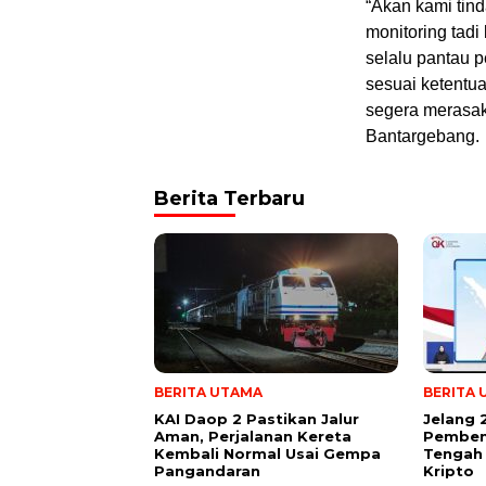
“Akan kami tind
monitoring tadi
selalu pantau 
sesuai ketentu
segera merasak
Bantargebang.
Berita Terbaru
BERITA UTAMA
BERITA
KAI Daop 2 Pastikan Jalur
Jelang 
Aman, Perjalanan Kereta
Pembent
Kembali Normal Usai Gempa
Tengah 
Pangandaran
Kripto