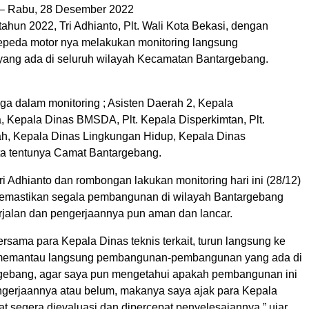
 Rabu, 28 Desember 2022
ahun 2022, Tri Adhianto, Plt. Wali Kota Bekasi, dengan
peda motor nya melakukan monitoring langsung
ang ada di seluruh wilayah Kecamatan Bantargebang.
ga dalam monitoring ; Asisten Daerah 2, Kepala
, Kepala Dinas BMSDA, Plt. Kepala Disperkimtan, Plt.
ah, Kepala Dinas Lingkungan Hidup, Kepala Dinas
ta tentunya Camat Bantargebang.
i Adhianto dan rombongan lakukan monitoring hari ini (28/12)
emastikan segala pembangunan di wilayah Bantargebang
rjalan dan pengerjaannya pun aman dan lancar.
bersama para Kepala Dinas teknis terkait, turun langsung ke
 memantau langsung pembangunan-pembangunan yang ada di
gebang, agar saya pun mengetahui apakah pembangunan ini
ngerjaannya atau belum, makanya saya ajak para Kepala
t segera dievaluasi dan dipercepat penyelesaiannya,” ujar