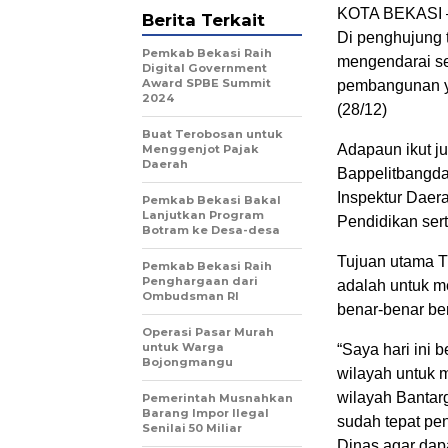
KOTA BEKASI –
Berita Terkait
Di penghujung t
Pemkab Bekasi Raih
mengendarai se
Digital Government
Award SPBE Summit
pembangunan y
2024
(28/12)
Buat Terobosan untuk
Adapaun ikut ju
Menggenjot Pajak
Daerah
Bappelitbangda
Inspektur Daer
Pemkab Bekasi Bakal
Lanjutkan Program
Pendidikan ser
Botram ke Desa-desa
Tujuan utama Tr
Pemkab Bekasi Raih
Penghargaan dari
adalah untuk m
Ombudsman RI
benar-benar be
Operasi Pasar Murah
untuk Warga
“Saya hari ini 
Bojongmangu
wilayah untuk
wilayah Bantar
Pemerintah Musnahkan
Barang Impor Ilegal
sudah tepat pe
Senilai 50 Miliar
Dinas agar dapa