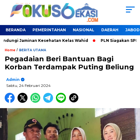
BERANDA
PEMERINTAHAN
NASIONAL
DAERAH
JABOD
indungi Jaminan Kesehatan Kelas Wahid
PLN Siagakan SPKLU 
/
Home
BERITA UTAMA
Pegadaian Beri Bantuan Bagi
Korban Terdampak Puting Beliung
Admin
Sabtu, 24 Februari 2024