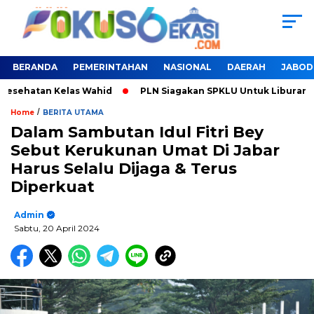
BERANDA
PEMERINTAHAN
NASIONAL
DAERAH
JABOD
tan Kelas Wahid
PLN Siagakan SPKLU Untuk Liburan Nataru
/
Home
BERITA UTAMA
Dalam Sambutan Idul Fitri Bey
Sebut Kerukunan Umat Di Jabar
Harus Selalu Dijaga & Terus
Diperkuat
Admin
Sabtu, 20 April 2024