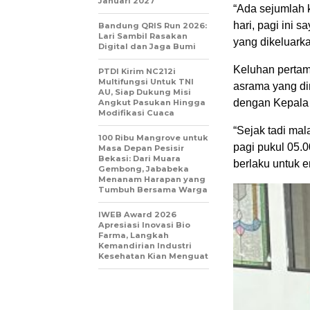
Januari 2027
“Ada sejumlah k
hari, pagi ini s
Bandung QRIS Run 2026:
Lari Sambil Rasakan
yang dikeluarka
Digital dan Jaga Bumi
Keluhan pertama
PTDI Kirim NC212i
Multifungsi Untuk TNI
asrama yang din
AU, Siap Dukung Misi
dengan Kepala
Angkut Pasukan Hingga
Modifikasi Cuaca
“Sejak tadi ma
100 Ribu Mangrove untuk
pagi pukul 05.
Masa Depan Pesisir
Bekasi: Dari Muara
berlaku untuk 
Gembong, Jababeka
Menanam Harapan yang
Tumbuh Bersama Warga
IWEB Award 2026
Apresiasi Inovasi Bio
Farma, Langkah
Kemandirian Industri
Kesehatan Kian Menguat