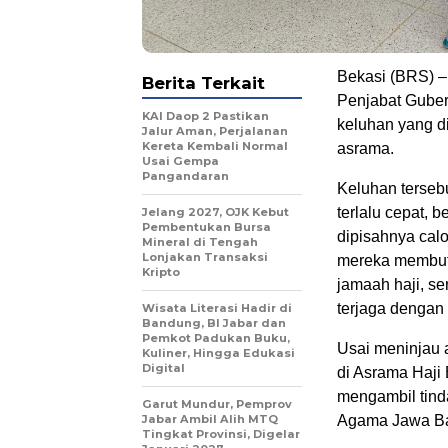
Bekasi (BRS) – 
Berita Terkait
Penjabat Guber
KAI Daop 2 Pastikan
keluhan yang d
Jalur Aman, Perjalanan
Kereta Kembali Normal
asrama.
Usai Gempa
Pangandaran
Keluhan terseb
terlalu cepat, 
Jelang 2027, OJK Kebut
Pembentukan Bursa
dipisahnya cal
Mineral di Tengah
Lonjakan Transaksi
mereka membut
Kripto
jamaah haji, se
terjaga dengan 
Wisata Literasi Hadir di
Bandung, BI Jabar dan
Pemkot Padukan Buku,
Usai meninjau 
Kuliner, Hingga Edukasi
Digital
di Asrama Haji
mengambil tind
Garut Mundur, Pemprov
Jabar Ambil Alih MTQ
Agama Jawa Ba
Tingkat Provinsi, Digelar