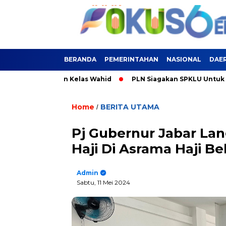
BERANDA
PEMERINTAHAN
NASIONAL
DAE
hatan Kelas Wahid
PLN Siagakan SPKLU Untuk Liburan Nataru
Home
BERITA UTAMA
/
Pj Gubernur Jabar La
Haji Di Asrama Haji Be
Admin
Sabtu, 11 Mei 2024