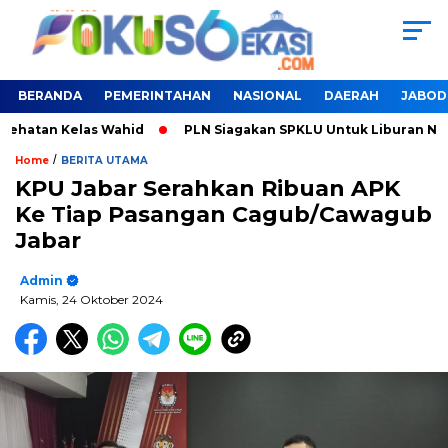
BERANDA
PEMERINTAHAN
NASIONAL
DAERAH
JABOD
an Kelas Wahid
PLN Siagakan SPKLU Untuk Liburan Nataru
/
Home
BERITA UTAMA
KPU Jabar Serahkan Ribuan APK
Ke Tiap Pasangan Cagub/Cawagub
Jabar
Admin
Kamis, 24 Oktober 2024