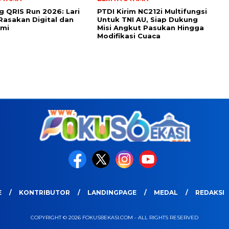
 QRIS Run 2026: Lari
PTDI Kirim NC212i Multifungsi
Rasakan Digital dan
Untuk TNI AU, Siap Dukung
umi
Misi Angkut Pasukan Hingga
Modifikasi Cuaca
E
KONTRIBUTOR
LANDINGPAGE
MEDAL
REDAKSI
COPYRIGHT © 2026 FOKUSBEKASI.COM - ALL RIGHTS RESERVED