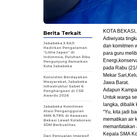
KOTA BEKASI, 
Berita Terkait
Adiwiyata tingk
Jababeka X KAJI
dan komitmen w
Hadirkan Pengalaman
“Little Japan” di
para guru meli
Indonesia, Puluhan Ribu
Energi,konserv
Pengunjung Ramaikan
Kota Jababeka
pada Rabu (21/
Mekar Sari,Kel
Konsisten Berdayakan
Masyarakat, Jababeka
Jawa Barat.
Infrastruktur Sabet 6
Adapun Kampany
Penghargaan di CSR
Awards 2026
Untuk warga sek
langka, dibali
Jababeka Komitmen
Atasi Pengangguran
“Yu, kita jadi 
SMK 8,78% di Kawasan
mematikan air 
Bekasi Lewat Kolaborasi
SDM Berkualitas
memanfatakan a
Kepala SMA Kor
Dari Penjualan Impresif