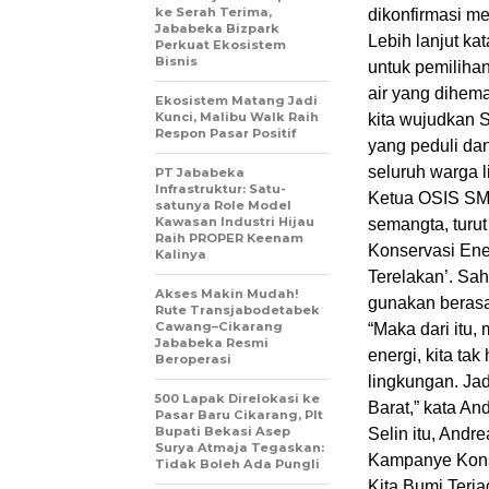
ke Serah Terima,
dikonfirmasi me
Jababeka Bizpark
Lebih lanjut ka
Perkuat Ekosistem
Bisnis
untuk pemilihan
air yang dihema
Ekosistem Matang Jadi
Kunci, Malibu Walk Raih
kita wujudkan 
Respon Pasar Positif
yang peduli da
seluruh warga 
PT Jababeka
Infrastruktur: Satu-
Ketua OSIS SMA
satunya Role Model
Kawasan Industri Hijau
semangta, turu
Raih PROPER Keenam
Konservasi Ene
Kalinya
Terelakan’. Sah
Akses Makin Mudah!
gunakan berasa
Rute Transjabodetabek
Cawang–Cikarang
“Maka dari itu,
Jababeka Resmi
energi, kita ta
Beroperasi
lingkungan. Ja
500 Lapak Direlokasi ke
Barat,” kata An
Pasar Baru Cikarang, Plt
Bupati Bekasi Asep
Selin itu, Andr
Surya Atmaja Tegaskan:
Kampanye Kons
Tidak Boleh Ada Pungli
Kita,Bumi Terj