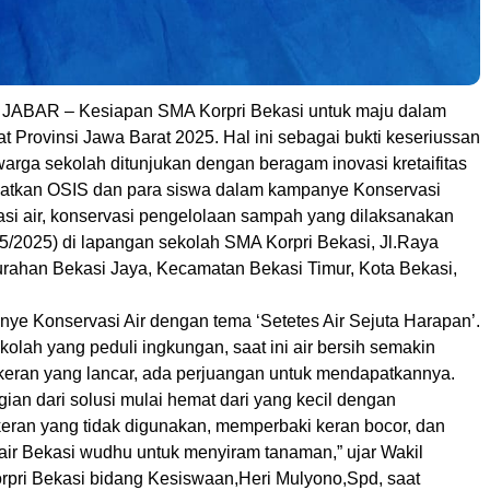
JABAR – Kesiapan SMA Korpri Bekasi untuk maju dalam
at Provinsi Jawa Barat 2025. Hal ini sebagai bukti keseriussan
arga sekolah ditunjukan dengan beragam inovasi kretaifitas
batkan OSIS dan para siswa dalam kampanye Konservasi
asi air, konservasi pengelolaan sampah yang dilaksanakan
5/2025) di lapangan sekolah SMA Korpri Bekasi, Jl.Raya
urahan Bekasi Jaya, Kecamatan Bekasi Timur, Kota Bekasi,
e Konservasi Air dengan tema ‘Setetes Air Sejuta Harapan’.
olah yang peduli ingkungan, saat ini air bersih semakin
k keran yang lancar, ada perjuangan untuk mendapatkannya.
bagian dari solusi mulai hemat dari yang kecil dengan
keran yang tidak digunakan, memperbaki keran bocor, dan
ir Bekasi wudhu untuk menyiram tanaman,” ujar Wakil
pri Bekasi bidang Kesiswaan,Heri Mulyono,Spd, saat