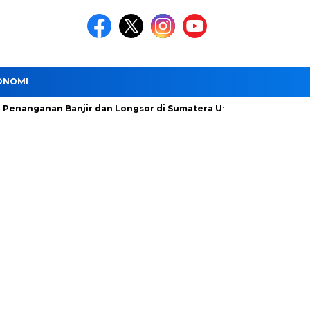
ONOMI
anan Banjir dan Longsor di Sumatera Utara Dipercepat
DSDA