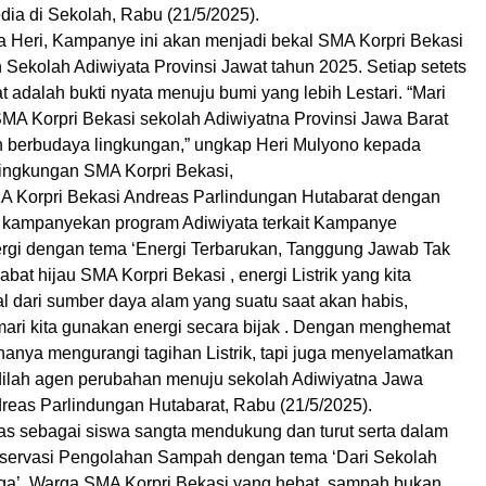
dia di Sekolah, Rabu (21/5/2025).
ta Heri, Kampanye ini akan menjadi bekal SMA Korpri Bekasi
 Sekolah Adiwiyata Provinsi Jawat tahun 2025. Setiap setets
t adalah bukti nyata menuju bumi yang lebih Lestari. “Mari
SMA Korpri Bekasi sekolah Adiwiyatna Provinsi Jawa Barat
n berbudaya lingkungan,” ungkap Heri Mulyono kepada
lingkungan SMA Korpri Bekasi,
 Korpri Bekasi Andreas Parlindungan Hutabarat dengan
t kampanyekan program Adiwiyata terkait Kampanye
rgi dengan tema ‘Energi Terbarukan, Tanggung Jawab Tak
abat hijau SMA Korpri Bekasi , energi Listrik yang kita
l dari sumber daya alam yang suatu saat akan habis,
 mari kita gunakan energi secara bijak . Dengan menghemat
k hanya mengurangi tagihan Listrik, tapi juga menyelamatkan
dilah agen perubahan menuju sekolah Adiwiyatna Jawa
dreas Parlindungan Hutabarat, Rabu (21/5/2025).
eas sebagai siswa sangta mendukung dan turut serta dalam
ervasi Pengolahan Sampah dengan tema ‘Dari Sekolah
aga’. Warga SMA Korpri Bekasi yang hebat, sampah bukan