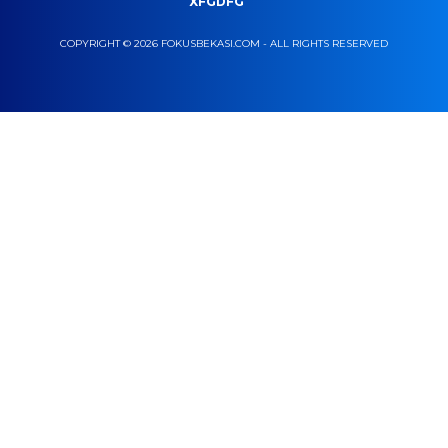
XFGDFG
COPYRIGHT © 2026 FOKUSBEKASI.COM - ALL RIGHTS RESERVED