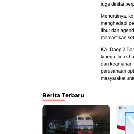
juga dinilai be
Menurutnya, kon
menghadapi pe
libur dan agend
memastikan seti
KAI Daop 2 Ba
kinerja, tidak 
dan keamanan p
perusahaan opti
masyarakat unt
Berita Terbaru