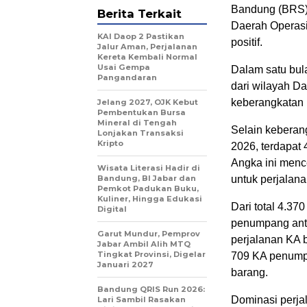
Bandung (BRS) 
Berita Terkait
Daerah Operasi
KAI Daop 2 Pastikan
positif.
Jalur Aman, Perjalanan
Kereta Kembali Normal
Usai Gempa
Dalam satu bul
Pangandaran
dari wilayah D
keberangkatan 
Jelang 2027, OJK Kebut
Pembentukan Bursa
Mineral di Tengah
Selain keberang
Lonjakan Transaksi
Kripto
2026, terdapat 
Angka ini mence
Wisata Literasi Hadir di
Bandung, BI Jabar dan
untuk perjalana
Pemkot Padukan Buku,
Kuliner, Hingga Edukasi
Dari total 4.37
Digital
penumpang anta
Garut Mundur, Pemprov
perjalanan KA b
Jabar Ambil Alih MTQ
Tingkat Provinsi, Digelar
709 KA penumpa
Januari 2027
barang.
Bandung QRIS Run 2026:
Dominasi perja
Lari Sambil Rasakan