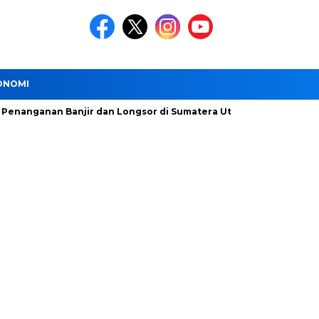
ONOMI
anan Banjir dan Longsor di Sumatera Utara Dipercepat
DSD