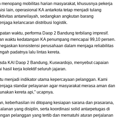
menopang mobilitas harian masyarakat, khususnya pekerja
sisi lain, operasional KA antarkota tetap menjadi tulang
tivitas antarwilayah, sedangkan angkutan barang
njaga kelancaran distribusi logistik.
patan waktu, performa Daop 2 Bandung terbilang impresif.
tan waktu kedatangan KA penumpang mencapai 99,10 persen.
negaskan konsistensi perusahaan dalam menjaga reliabilitas
engah padatnya lalu lintas kereta.
da KAI Daop 2 Bandung, Kuswardojo, menyebut capaian
 hasil kerja kolektif seluruh jajaran.
tu menjadi indikator utama kepercayaan pelanggan. Kami
enjaga standar pelayanan agar masyarakat merasa aman dan
akan kereta api,” ucapnya.
, keberhasilan ini ditopang kesiapan sarana dan prasarana,
alanan yang disiplin, serta koordinasi solid antarpetugas di
ngan pelanggan yang tertib dan mematuhi aturan perjalanan