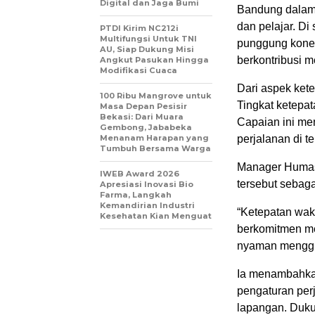
Digital dan Jaga Bumi
Bandung dalam 
dan pelajar. Di 
PTDI Kirim NC212i
Multifungsi Untuk TNI
punggung konek
AU, Siap Dukung Misi
berkontribusi me
Angkut Pasukan Hingga
Modifikasi Cuaca
Dari aspek kete
100 Ribu Mangrove untuk
Tingkat ketepa
Masa Depan Pesisir
Bekasi: Dari Muara
Capaian ini me
Gembong, Jababeka
Menanam Harapan yang
perjalanan di t
Tumbuh Bersama Warga
Manager Humas
IWEB Award 2026
tersebut sebagai
Apresiasi Inovasi Bio
Farma, Langkah
Kemandirian Industri
“Ketepatan wak
Kesehatan Kian Menguat
berkomitmen m
nyaman menggun
Ia menambahkan
pengaturan perj
lapangan. Duku