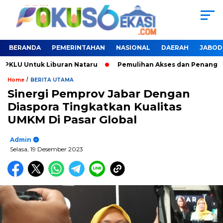
BERANDA
PEMERINTAHAN
NASIONAL
DAERAH
JABOD
LU Untuk Liburan Nataru
Pemulihan Akses dan Penanganan B
/
Home
BERITA UTAMA
Sinergi Pemprov Jabar Dengan
Diaspora Tingkatkan Kualitas
UMKM Di Pasar Global
Admin
Selasa, 19 Desember 2023