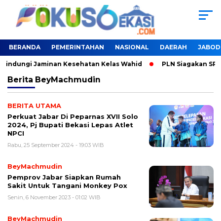
BERANDA
PEMERINTAHAN
NASIONAL
DAERAH
JABOD
erlindungi Jaminan Kesehatan Kelas Wahid
PLN Siagakan SPK
Berita
BeyMachmudin
BERITA UTAMA
Perkuat Jabar Di Peparnas XVII Solo
2024, Pj Bupati Bekasi Lepas Atlet
NPCI
Rabu, 25 September 2024 - 19:03 WIB
BeyMachmudin
Pemprov Jabar Siapkan Rumah
Sakit Untuk Tangani Monkey Pox
Senin, 6 November 2023 - 01:02 WIB
BeyMachmudin