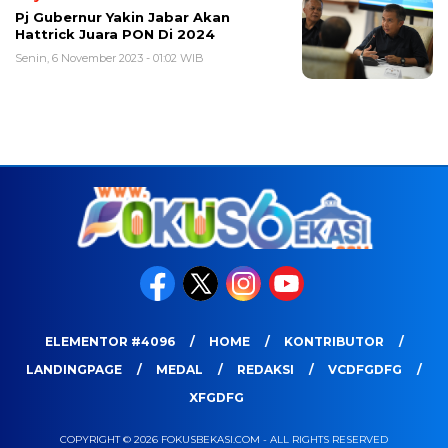
Pj Gubernur Yakin Jabar Akan
Hattrick Juara PON Di 2024
Senin, 6 November 2023 - 01:02 WIB
ELEMENTOR #4096
HOME
KONTRIBUTOR
LANDINGPAGE
MEDAL
REDAKSI
VCDFGDFG
XFGDFG
COPYRIGHT © 2026 FOKUSBEKASI.COM - ALL RIGHTS RESERVED