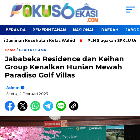
BERANDA
PEMERINTAHAN
NASIONAL
DAERAH
JABOD
n Kesehatan Kelas Wahid
PLN Siagakan SPKLU Untuk Liburan 
/
Home
BERITA UTAMA
Jababeka Residence dan Keihan
Group Kenalkan Hunian Mewah
Paradiso Golf Villas
Admin
Sabtu, 4 Februari 2023