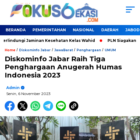
BERANDA
PEMERINTAHAN
NASIONAL
DAERAH
JABOD
Terlindungi Jaminan Kesehatan Kelas Wahid
PLN Siagakan SPK
/
/
/
/
Home
Diskominfo Jabar
JawaBarat
Penghargaan
UMUM
Diskominfo Jabar Raih Tiga
Penghargaan Anugerah Humas
Indonesia 2023
Admin
Senin, 6 November 2023