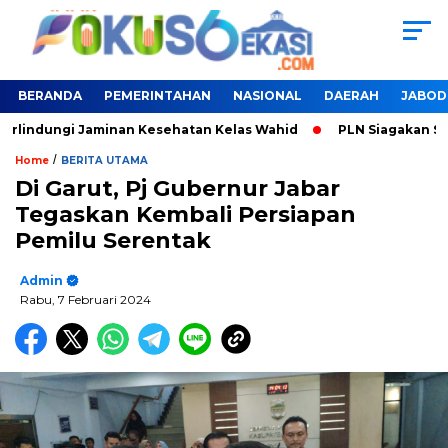
BERANDA
PEMERINTAHAN
NASIONAL
DAERAH
JABOD
erlindungi Jaminan Kesehatan Kelas Wahid
PLN Siagakan SPKL
/
Home
BERITA UTAMA
Di Garut, Pj Gubernur Jabar
Tegaskan Kembali Persiapan
Pemilu Serentak
Admin
Rabu, 7 Februari 2024