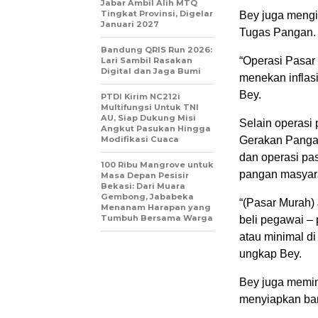
Jabar Ambil Alih MTQ
Tingkat Provinsi, Digelar
Bey juga mengi
Januari 2027
Tugas Pangan.
Bandung QRIS Run 2026:
“Operasi Pasa
Lari Sambil Rasakan
Digital dan Jaga Bumi
menekan inflas
Bey.
PTDI Kirim NC212i
Multifungsi Untuk TNI
AU, Siap Dukung Misi
Selain operasi
Angkut Pasukan Hingga
Modifikasi Cuaca
Gerakan Panga
dan operasi pa
100 Ribu Mangrove untuk
pangan masyara
Masa Depan Pesisir
Bekasi: Dari Muara
Gembong, Jababeka
“(Pasar Murah)
Menanam Harapan yang
Tumbuh Bersama Warga
beli pegawai –
atau minimal d
ungkap Bey.
Bey juga memin
menyiapkan ban