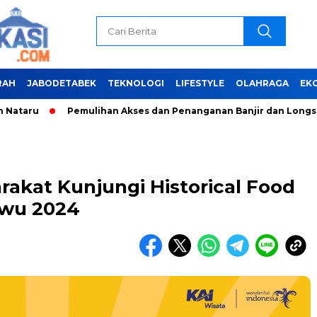
RAH
JABODETABEK
TEKNOLOGI
LIFESTYLE
OLAHRAGA
EK
lihan Akses dan Penanganan Banjir dan Longsor di Sumatera Uta
rakat Kunjungi Historical Food
ewu 2024