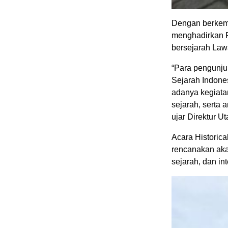
Dengan berkemb
menghadirkan F
bersejarah Law
“Para pengunjun
Sejarah Indone
adanya kegiatan
sejarah, serta
ujar Direktur 
Acara Historica
rencanakan aka
sejarah, dan int