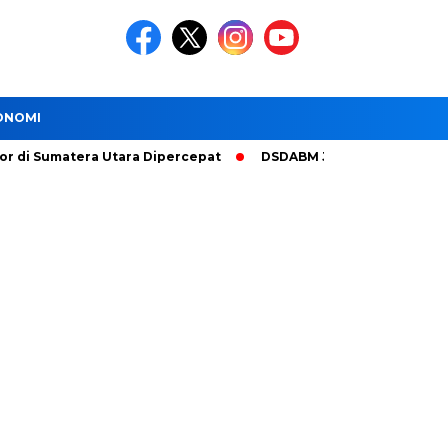
ONOMI
ra Dipercepat
DSDABM Jamin Jalan Mulus dan Nyaman Saat 