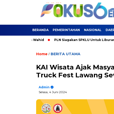
BERANDA
PEMERINTAHAN
NASIONAL
DAE
s Wahid
PLN Siagakan SPKLU Untuk Liburan Nataru
Pemu
Home
BERITA UTAMA
/
KAI Wisata Ajak Masya
Truck Fest Lawang S
Admin
Selasa, 4 Juni 2024