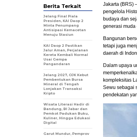
Jakarta (BRS) 
Berita Terkait
pengelola Hist
Jelang Final Piala
budaya dan sej
Presiden, KAI Daop 2
Minta Penumpang
generasi muda 
Antisipasi Kemacetan
Menuju Stasiun
Bangunan berse
tetapi juga men
KAI Daop 2 Pastikan
Jalur Aman, Perjalanan
daerah di Indon
Kereta Kembali Normal
Usai Gempa
Pangandaran
Dalam upaya u
memperkenalka
Jelang 2027, OJK Kebut
Pembentukan Bursa
kompleksitas 
Mineral di Tengah
Sewu sebagai s
Lonjakan Transaksi
Kripto
pendekatan yan
Wisata Literasi Hadir di
Bandung, BI Jabar dan
Pemkot Padukan Buku,
Kuliner, Hingga Edukasi
Digital
Garut Mundur, Pemprov