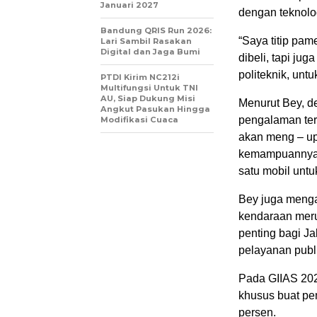
Januari 2027
dengan teknolog
Bandung QRIS Run 2026:
“Saya titip pam
Lari Sambil Rasakan
Digital dan Jaga Bumi
dibeli, tapi j
politeknik, unt
PTDI Kirim NC212i
Multifungsi Untuk TNI
AU, Siap Dukung Misi
Menurut Bey, d
Angkut Pasukan Hingga
pengalaman ter
Modifikasi Cuaca
akan meng – up
kemampuannya, 
satu mobil untu
Bey juga menga
kendaraan meru
penting bagi Ja
pelayanan publ
Pada GIIAS 20
khusus buat pe
persen.