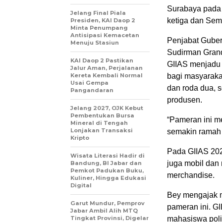
Surabaya pada 
Jelang Final Piala
ketiga dan Sem
Presiden, KAI Daop 2
Minta Penumpang
Antisipasi Kemacetan
Penjabat Gube
Menuju Stasiun
Sudirman Grand
KAI Daop 2 Pastikan
GIIAS menjadu 
Jalur Aman, Perjalanan
Kereta Kembali Normal
bagi masyarakat
Usai Gempa
dan roda dua, s
Pangandaran
produsen.
Jelang 2027, OJK Kebut
Pembentukan Bursa
“Pameran ini m
Mineral di Tengah
Lonjakan Transaksi
semakin ramah 
Kripto
Pada GIIAS 2024
Wisata Literasi Hadir di
juga mobil dan 
Bandung, BI Jabar dan
Pemkot Padukan Buku,
merchandise.
Kuliner, Hingga Edukasi
Digital
Bey mengajak 
Garut Mundur, Pemprov
pameran ini. G
Jabar Ambil Alih MTQ
Tingkat Provinsi, Digelar
mahasiswa poli