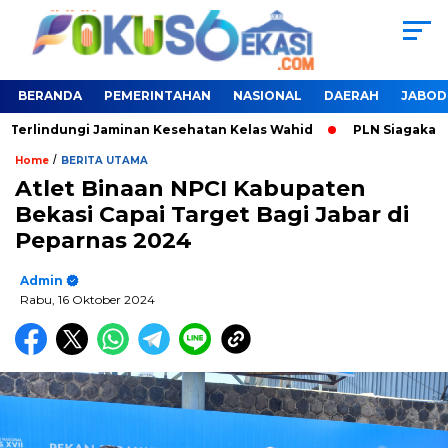
BERANDA
PEMERINTAHAN
NASIONAL
DAERAH
JABOD
Terlindungi Jaminan Kesehatan Kelas Wahid
PLN Siagakan SP
/
Home
BERITA UTAMA
Atlet Binaan NPCI Kabupaten
Bekasi Capai Target Bagi Jabar di
Peparnas 2024
Admin
Rabu, 16 Oktober 2024